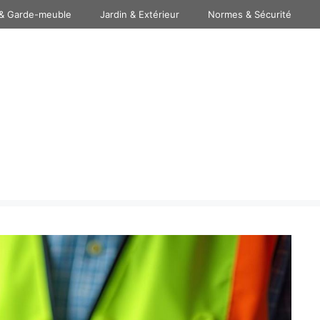
& Garde-meuble
Jardin & Extérieur
Normes & Sécurité