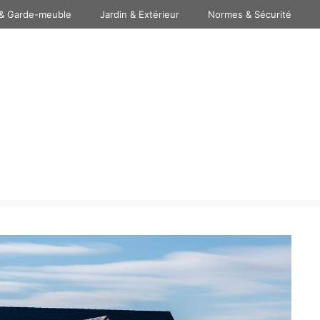
& Garde-meuble
Jardin & Extérieur
Normes & Sécurité