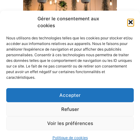
Gérer le consentement aux
cookies
Nous utilisons des technologies telles que les cookies pour stocker et/ou
accéder aux informations relatives aux appareils. Nous le faisons pour
améliorer l’expérience de navigation et pour afficher des publicités
personnalisées. Consentir à ces technologies nous permettra de traiter
des données telles que le comportement de navigation ou les ID uniques
sur ce site. Le fait de ne pas consentir ou de retirer son consentement
peut avoir un effet négatif sur certaines fonctonnalités et
A visiter
caractéristiques.
Mairie de Rountzenheim-Auenheim
Accepter
Oiron travaux
Refuser
Voir les préférences
Rountzenheim © 2020 Le magazine de la Maison •
Aucun lien avec l'ancienne commune française.
Politique de cookies