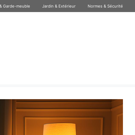
& Garde-meuble
Jardin & Extérieur
Normes & Sécurité