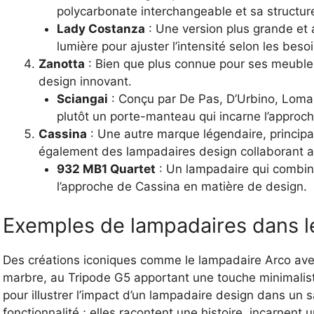
polycarbonate interchangeable et sa structure
Lady Costanza
: Une version plus grande et 
lumière pour ajuster l’intensité selon les besoi
Zanotta
: Bien que plus connue pour ses meubl
design innovant.
Sciangai
: Conçu par De Pas, D’Urbino, Lomaz
plutôt un porte-manteau qui incarne l’approche
Cassina
: Une autre marque légendaire, principal
également des lampadaires design collaborant 
932 MB1 Quartet
: Un lampadaire qui combine
l’approche de Cassina en matière de design.
Exemples de lampadaires dans l
Des créations iconiques comme le lampadaire Arco ave
marbre, au Tripode G5 apportant une touche minimalis
pour illustrer l’impact d’un lampadaire design dans un s
fonctionnalité ; elles racontent une histoire, incarnent 