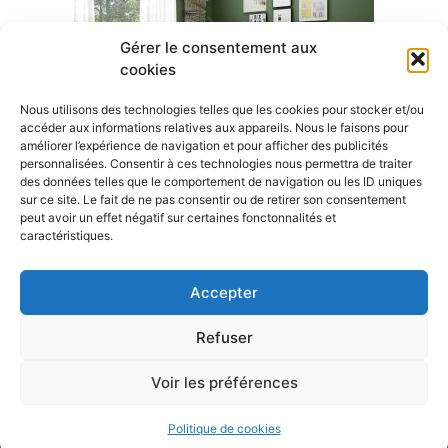
Gérer le consentement aux
cookies
Nous utilisons des technologies telles que les cookies pour stocker et/ou
accéder aux informations relatives aux appareils. Nous le faisons pour
améliorer l’expérience de navigation et pour afficher des publicités
personnalisées. Consentir à ces technologies nous permettra de traiter
des données telles que le comportement de navigation ou les ID uniques
sur ce site. Le fait de ne pas consentir ou de retirer son consentement
peut avoir un effet négatif sur certaines fonctonnalités et
A visiter
caractéristiques.
Mairie de Rountzenheim-Auenheim
Accepter
Oiron travaux
Refuser
Voir les préférences
Rountzenheim © 2020 Le magazine de la Maison •
Aucun lien avec l'ancienne commune française.
Politique de cookies