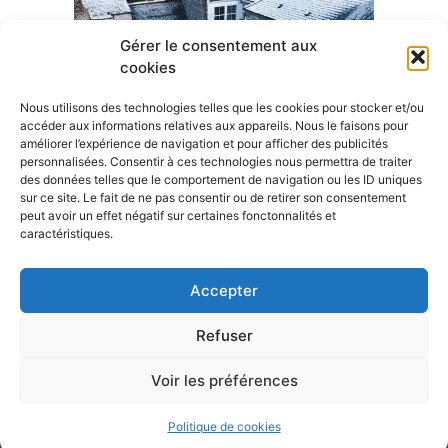
Gérer le consentement aux
cookies
Nous utilisons des technologies telles que les cookies pour stocker et/ou
accéder aux informations relatives aux appareils. Nous le faisons pour
améliorer l’expérience de navigation et pour afficher des publicités
personnalisées. Consentir à ces technologies nous permettra de traiter
des données telles que le comportement de navigation ou les ID uniques
sur ce site. Le fait de ne pas consentir ou de retirer son consentement
peut avoir un effet négatif sur certaines fonctonnalités et
A visiter
caractéristiques.
Mairie de Rountzenheim-Auenheim
Accepter
Oiron travaux
Refuser
Voir les préférences
Rountzenheim © 2020 Le magazine de la Maison •
Aucun lien avec l'ancienne commune française.
Politique de cookies