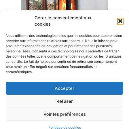
Gérer le consentement aux
cookies
Nous utilisons des technologies telles que les cookies pour stocker et/ou
accéder aux informations relatives aux appareils. Nous le faisons pour
améliorer l’expérience de navigation et pour afficher des publicités
personnalisées. Consentir à ces technologies nous permettra de traiter
des données telles que le comportement de navigation ou les ID uniques
sur ce site. Le fait de ne pas consentir ou de retirer son consentement
peut avoir un effet négatif sur certaines fonctonnalités et
A visiter
caractéristiques.
Mairie de Rountzenheim-Auenheim
Accepter
Oiron travaux
Refuser
Voir les préférences
Rountzenheim © 2020 Le magazine de la Maison •
Aucun lien avec l'ancienne commune française.
Politique de cookies