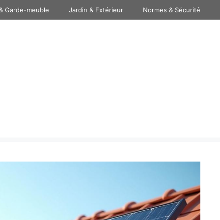
& Garde-meuble
Jardin & Extérieur
Normes & Sécurité