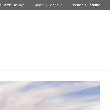
& Garde-meuble
Jardin & Extérieur
Normes & Sécurité